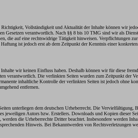
die Richtigkeit, Vollständigkeit und Aktualität der Inhalte können wir
n Gesetzen verantwortlich. Nach §§ 8 bis 10 TMG sind wir als Dienstean
, die auf eine rechtswidrige Tätigkeit hinweisen. Verpflichtungen z
e Haftung ist jedoch erst ab dem Zeitpunkt der Kenntnis einer konkre
n Inhalte wir keinen Einfluss haben. Deshalb können wir für diese fre
 Seiten verantwortlich. Die verlinkten Seiten wurden zum Zeitpunkt der
manente inhaltliche Kontrolle der verlinkten Seiten ist jedoch ohne ko
umgehend entfernen.
n Seiten unterliegen dem deutschen Urheberrecht. Die Vervielfältigung,
 jeweiligen Autors bzw. Erstellers. Downloads und Kopien dieser Seite
n, werden die Urheberrechte Dritter beachtet. Insbesondere werden Inhal
tsprechenden Hinweis. Bei Bekanntwerden von Rechtsverletzungen wer